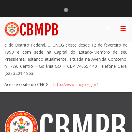
Skip
CNCG
to
instagram
content
O Conselho Nacional dos Comandantes Gerais (CNCG)
é um
Prim
Show
colegiado composto por todos os Comandantes-Gerais de
Corpo de Bombeiros
Portal Institucional do CBMPB
Search
Men
Polícias Militares e Corpos de Bombeiros Militares dos Estados
Militar da Paraíba
Form
for
e do Distrito Federal. O CNCG existe desde 12 de fevereiro de
Mobi
1993 e com sede na Capital do Estado-Membro de seu
Presidente, estando atualmente, situada na Avenida Contorno,
nº 789, Centro – Goiânia-GO – CEP 74055-140 Telefone Geral
(62) 3201-1863.
Acesse o site do CNCG –
http://www.cncg.org.br/